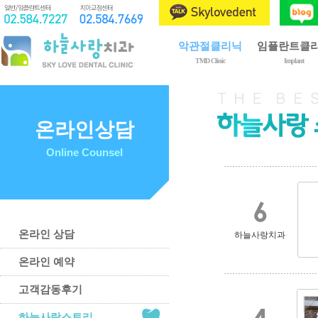
악관절클리닉
임플란트클
TMD Clinic
Implant
제1회 구강내과전문의
임플란트란?
악관절장애란?
임플란트 종류
치료 종류
임플란트 시술
온라인상담
치료 과정
골이식
Online Counsel
이갈이와 이악물기
상악동 거상술
치료 후 주의사항
임플란트 관리
예방 및 자가관리법
온라인 상담
하늘사랑치과
온라인 예약
고객감동후기
하늘사랑스토리